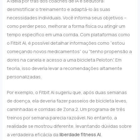
A ideia por trás dos coaches de IA é sedutora:
desmistificar o treinamento e adaptá-lo às suas
necessidades individuais. Você informa seus objetivos –
como perder peso, melhorar a forma física ou atingir um
tempo específico em uma corrida. Com plataformas como
o Fitbit AI, é possível detalhar informações como “estou
começando novos medicamentos” ou “tenho propensão a
dores na canela e acesso a uma bicicleta Peloton”. Em
teoria, isso deveria levar a recomendações altamente
personalizadas.
Por exemplo, o Fitbit AI sugeriu que, após duas semanas
de doença, ela deveria fazer passeios de bicicleta leves,
caminhadas e corridas de Zona 2. Um programa de três
treinos por semana parecia razoável. No entanto, a
realidade se mostrou diferente, levantando dúvidas sobre
a verdadeira eficácia da
liberdade fitness AI
.