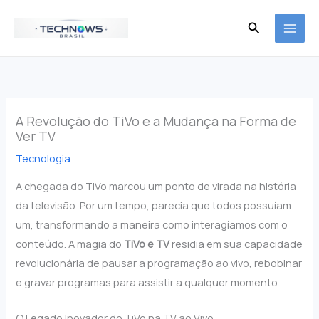
Ir
Pesquisar
para
o
conteúdo
A Revolução do TiVo e a Mudança na Forma de
Ver TV
Tecnologia
A chegada do TiVo marcou um ponto de virada na história
da televisão. Por um tempo, parecia que todos possuíam
um, transformando a maneira como interagíamos com o
conteúdo. A magia do
TiVo e TV
residia em sua capacidade
revolucionária de pausar a programação ao vivo, rebobinar
e gravar programas para assistir a qualquer momento.
O Legado Inovador do TiVo na TV ao Vivo