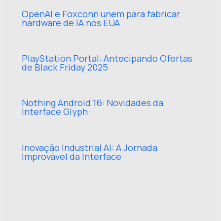
OpenAI e Foxconn unem para fabricar
hardware de IA nos EUA
PlayStation Portal: Antecipando Ofertas
de Black Friday 2025
Nothing Android 16: Novidades da
Interface Glyph
Inovação Industrial AI: A Jornada
Improvável da Interface