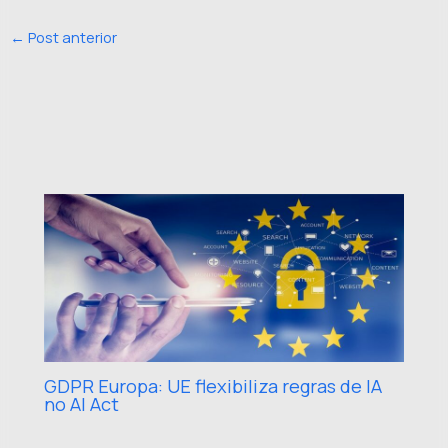
←
Post anterior
Post seguinte
→
Related Posts
GDPR Europa: UE flexibiliza regras de IA
no AI Act